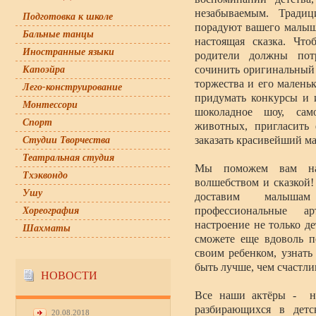
незабываемым. Традиц
Подготовка к школе
порадуют вашего малыша
Бальные танцы
настоящая сказка. Что
Иностранные языки
родители должны пот
сочинить оригинальный
Капоэйра
торжества и его малень
Лего-конструирование
придумать конкурсы и 
Монтессори
шоколадное шоу, само
Спорт
животных, пригласить 
заказать красивейший м
Студии Творчества
Театральная студия
Мы поможем вам н
Тхэквондо
волшебством и сказкой
Ушу
доставим малыша
профессиональные 
Хореография
настроение не только д
Шахматы
сможете еще вдоволь п
своим ребенком, узнать
быть лучше, чем счастл
НОВОСТИ
Все наши актёры - на
разбирающихся в дет
20.08.2018