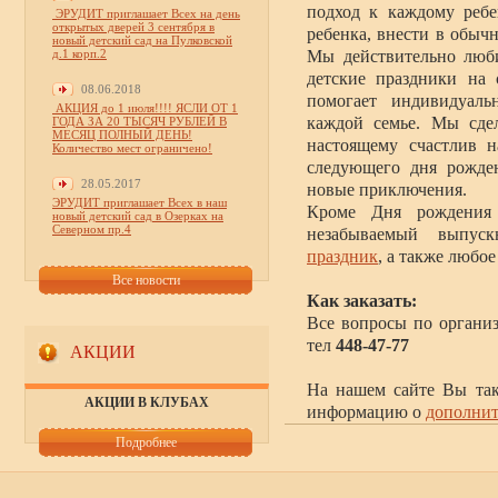
подход к каждому реб
ЭРУДИТ приглашает Всех на день
открытых дверей 3 сентября в
ребенка, внести в обычн
новый детский сад на Пулковской
д.1 корп.2
Мы действительно люби
детские праздники на
08.06.2018
помогает индивидуаль
АКЦИЯ до 1 июля!!!! ЯСЛИ ОТ 1
каждой семье. Мы сде
ГОДА ЗА 20 ТЫСЯЧ РУБЛЕЙ В
МЕСЯЦ ПОЛНЫЙ ДЕНЬ!
настоящему счастлив н
Количество мест ограничено!
следующего дня рожден
28.05.2017
новые приключения.
ЭРУДИТ приглашает Всех в наш
Кроме Дня рождения
новый детский сад в Озерках на
Северном пр.4
незабываемый выпу
праздник
, а также любо
Все новости
Как заказать:
Все вопросы по органи
тел
448-47-77
АКЦИИ
На нашем сайте Вы та
АКЦИИ В КЛУБАХ
информацию о
дополнит
Подробнее