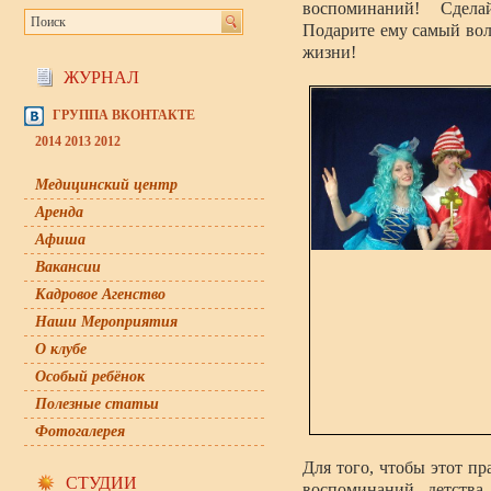
воспоминаний! Сдела
Подарите ему самый во
жизни!
ЖУРНАЛ
ГРУППА ВКОНТАКТЕ
2014
2013
2012
Медицинский центр
Аренда
Афиша
Вакансии
Кадровое Агенство
Наши Мероприятия
О клубе
Особый ребёнок
Полезные статьи
Фотогалерея
Для того, чтобы этот п
СТУДИИ
воспоминаний детства