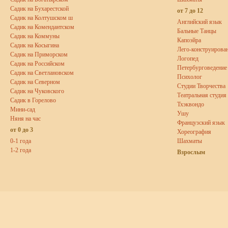
Садик на Бухарестской
от 7 до 12
Садик на Колтушском ш
Английский язык
Садик на Комендантском
Бальные Танцы
Садик на Коммуны
Капоэйра
Садик на Косыгина
Лего-конструирова
Садик на Приморском
Логопед
Садик на Российском
Петербурговедение
Садик на Светлановском
Психолог
Садик на Северном
Студии Творчества
Садик на Чуковского
Театральная студия
Садик в Горелово
Тхэквондо
Мини-сад
Ушу
Няня на час
Французский язык
от 0 до 3
Хореография
0-1 года
Шахматы
1-2 года
Взрослым