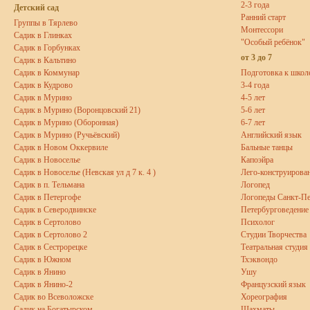
2-3 года
Детский сад
Ранний старт
Группы в Тярлево
Монтессори
Садик в Глинках
"Особый ребёнок"
Садик в Горбунках
от 3 до 7
Садик в Кальтино
Садик в Коммунар
Подготовка к школ
Садик в Кудрово
3-4 года
Садик в Мурино
4-5 лет
Садик в Мурино (Воронцовский 21)
5-6 лет
Садик в Мурино (Оборонная)
6-7 лет
Садик в Мурино (Ручьёвский)
Английский язык
Садик в Новом Оккервиле
Бальные танцы
Садик в Новоселье
Капоэйра
Садик в Новоселье (Невская ул д 7 к. 4 )
Лего-конструирова
Садик в п. Тельмана
Логопед
Садик в Петергофе
Логопеды Санкт-Пе
Садик в Северодвинске
Петербурговедение
Садик в Сертолово
Психолог
Садик в Сертолово 2
Студии Творчества
Садик в Сестрорецке
Театральная студия
Садик в Южном
Тхэквондо
Садик в Янино
Ушу
Садик в Янино-2
Французский язык
Садик во Всеволожске
Хореография
Садик на Богатырском
Шахматы