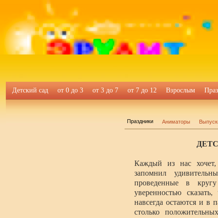
детские 
Детский сад
от 0 до 3
от 3 до 7
от 7 до 12
Взрослым
Пра
Праздники
Аниматоры
Выпуск
ДЕТС
Каждый из нас хочет,
запомнил удивитель
проведенные в круг
уверенностью сказать,
навсегда остаются и в 
столько положительны